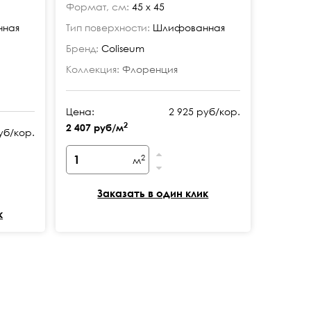
Формат, см:
45 x 45
ная
Тип поверхности:
Шлифованная
Бренд:
Coliseum
Коллекция:
Флоренция
Цена:
2 925 руб/кор.
2
2 407 руб/м
уб/кор.
2
м
Заказать в один клик
к