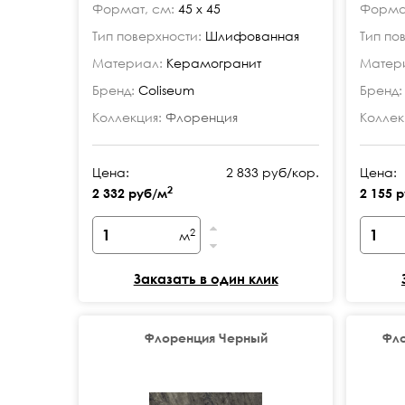
Формат, см:
45 x 45
Формат
Тип поверхности:
Шлифованная
Тип по
Материал:
Керамогранит
Матер
Бренд:
Coliseum
Бренд:
Коллекция:
Флоренция
Коллек
Цена:
2 833 руб/кор.
Цена:
2
2 332 руб/м
2 155 
2
м
Заказать в один клик
Флоренция Черный
Фл