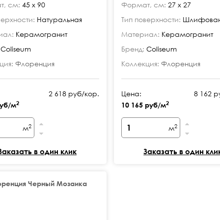
, см:
45 x 90
Формат, см:
27 х 27
верхности:
Натуральная
Тип поверхности:
Шлифован
иал:
Керамогранит
Материал:
Керамогранит
Coliseum
Бренд:
Coliseum
ция:
Флоренция
Коллекция:
Флоренция
2 618 руб/кор.
Цена:
8 162 р
2
2
руб/м
10 165 руб/м
2
2
м
м
Заказать в один клик
Заказать в один кли
оренция Черный Мозаика