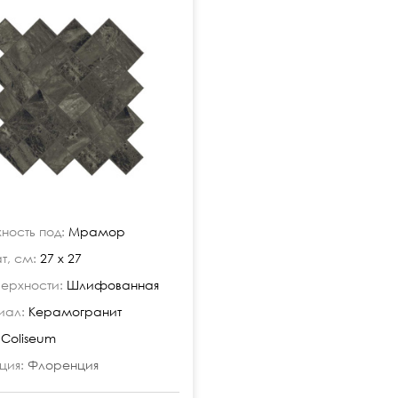
ность под:
Мрамор
, см:
27 х 27
верхности:
Шлифованная
иал:
Керамогранит
Coliseum
ция:
Флоренция