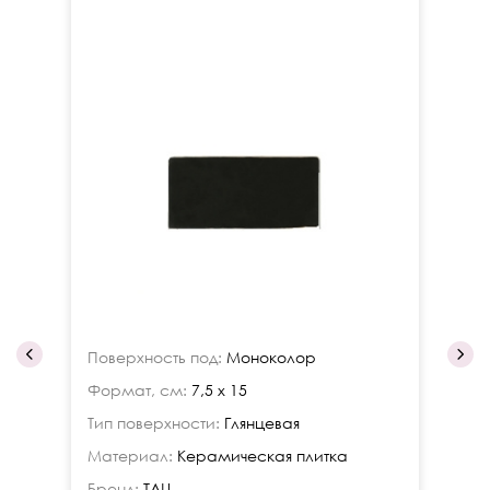
Поверхность под:
Моноколор
По
Формат, см:
7,5 x 15
Фо
Тип поверхности:
Глянцевая
Ти
Материал:
Керамическая плитка
Ма
Бренд:
TAU
Бр