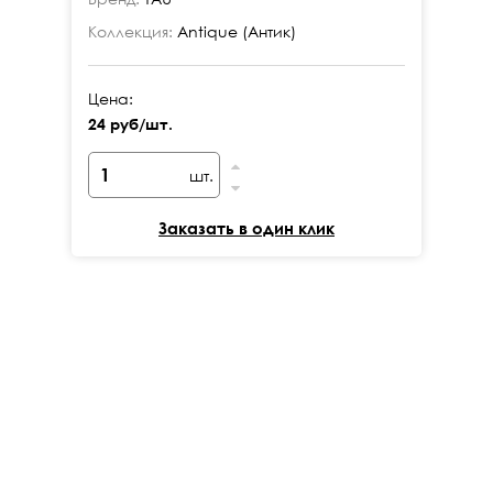
Коллекция:
Antique (Антик)
Ко
Цена:
Це
24 руб/шт.
24
шт.
Заказать в один клик