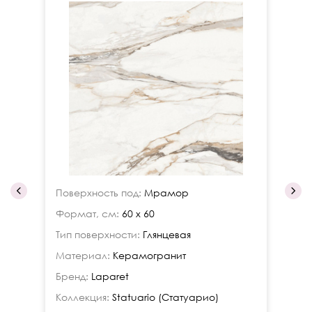
Поверхность под:
Мрамор
По
Формат, см:
60 x 60
Фо
Тип поверхности:
Глянцевая
Ти
Материал:
Керамогранит
Ма
Бренд:
Laparet
Бр
Коллекция:
Statuario (Статуарио)
Ко