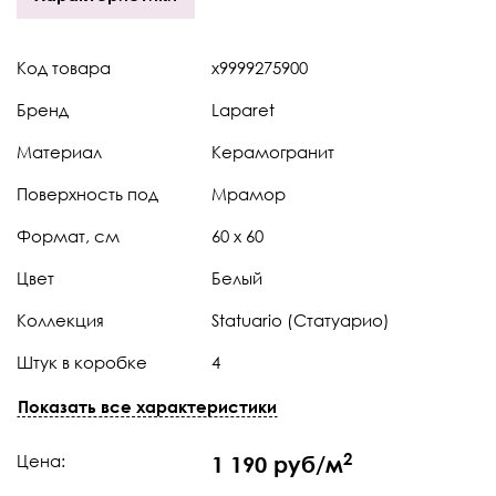
Код товара
х9999275900
Бренд
Laparet
Материал
Керамогранит
Поверхность под
Мрамор
Формат, см
60 x 60
Цвет
Белый
Коллекция
Statuario (Статуарио)
Штук в коробке
4
Тип поверхности
Натуральная
Показать все характеристики
Толщина
9 мм
2
Цена:
1 190 руб/м
Край
Ректификат