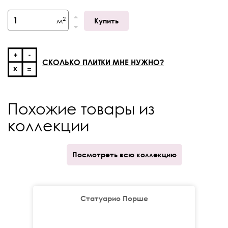
Кратность отпуска
кор.
2
м
Купить
Количество принтов
19
СКОЛЬКО ПЛИТКИ МНЕ НУЖНО?
Похожие товары из
коллекции
Посмотреть всю коллекцию
Статуарио Порше