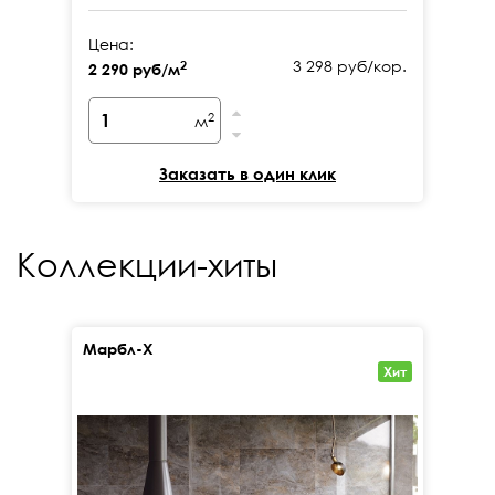
Цена:
Це
3 298 руб/кор.
2
2 290 руб/м
2 
2
м
Заказать в один клик
Коллекции-хиты
Марбл-Х
Кал
Хит