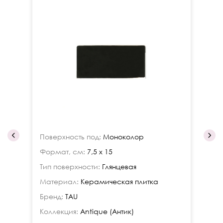
Поверхность под:
Моноколор
По
Формат, см:
7,5 x 15
Фо
Тип поверхности:
Глянцевая
Ти
Материал:
Керамическая плитка
Ма
Бренд:
TAU
Бр
Коллекция:
Antique (Антик)
Ко