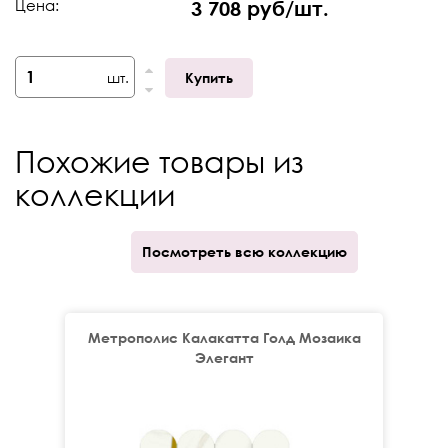
Цена:
3 708 руб/шт.
Тип поверхности
Натуральная
Толщина
9 мм
шт.
Купить
Кратность отпуска
шт.
V-Shade
V3
Похожие товары из
коллекции
Посмотреть всю коллекцию
Метрополис Калакатта Голд Мозаика
Элегант