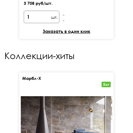
3 708 руб/шт.
шт.
Заказать в один клик
Коллекции-хиты
Марбл-Х
Кал
Хит