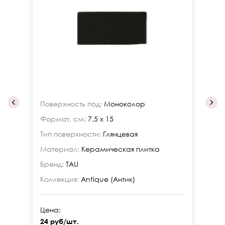
Поверхность под:
Моноколор
По
Формат, см:
7,5 x 15
Фо
Тип поверхности:
Глянцевая
Ти
Материал:
Керамическая плитка
Ма
Бренд:
TAU
Бр
Коллекция:
Antique (Антик)
Ко
Цена:
Це
24 руб/шт.
24