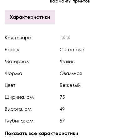
варианты принтов
Характеристики
Код товара
1414
Бренд
Ceramalux
Материал
Фаянс
Форма
Овальная
Цвет
Бежевый
Ширина, см
75
Высота, см
49
Глубина, см
57
Страна
Китай
Показать все характеристики