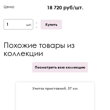
Коллекция
Luxe Classic (Люкс
Цена:
18 720 руб/шт.
Классик)
Габариты (ШхГхВ)
75х57х49,5
шт.
Купить
Отверстие под
По центру
смеситель
Похожие товары из
коллекции
Посмотреть всю коллекцию
Унитаз приставной, 37 см