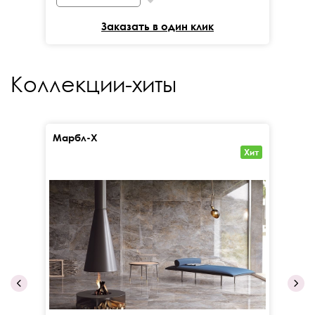
Заказать в один клик
Коллекции-хиты
Марбл-Х
Кал
Хит