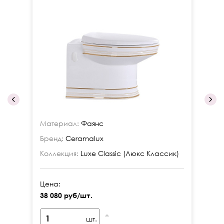
Материал:
Фаянс
Ма
Бренд:
Ceramalux
Бр
Коллекция:
Luxe Classic (Люкс Классик)
Ко
Цена:
Це
38 080 руб/шт.
37
шт.