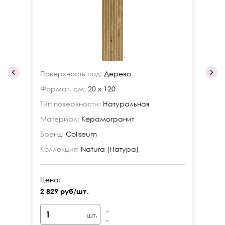
Поверхность под:
Дерево
По
Формат, см:
20 x 120
Фо
Тип поверхности:
Натуральная
Ти
Материал:
Керамогранит
Ма
Бренд:
Coliseum
Бр
Коллекция:
Natura (Натура)
Ко
Цена:
Це
2 829 руб/шт.
3 
шт.