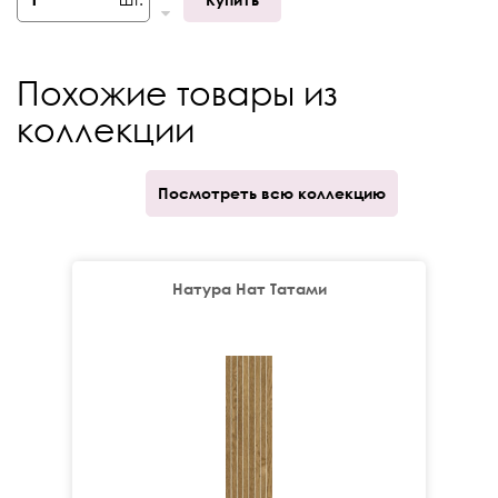
Толщина
9 мм
Край
Ректификат
Похожие товары из
Кратность отпуска
шт.
коллекции
Посмотреть всю коллекцию
Натура Нат Татами