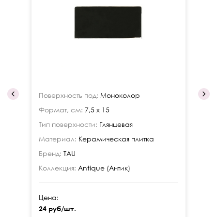
Поверхность под:
Моноколор
По
Формат, см:
7,5 x 15
Фо
Тип поверхности:
Глянцевая
Ти
Материал:
Керамическая плитка
Ма
Бренд:
TAU
Бр
Коллекция:
Antique (Антик)
Ко
Цена:
Це
24 руб/шт.
24