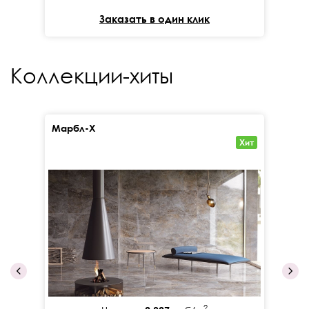
Заказать в один клик
Коллекции-хиты
Марбл-Х
Кал
Хит
2