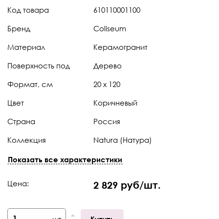
Код товара
610110001100
Бренд
Coliseum
Материал
Керамогранит
Поверхность под
Дерево
Формат, см
20 x 120
Цвет
Коричневый
Страна
Россия
Коллекция
Natura (Натура)
Штук в коробке
5
Показать все характеристики
Тип поверхности
Натуральная
Цена:
2 829 руб/шт.
Фактический размер,
195 х 1193
мм
шт.
Купить