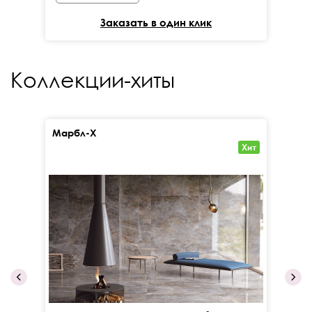
Заказать в один клик
Коллекции-хиты
Марбл-Х
Кал
Хит