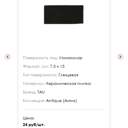
Поверхность под:
Моноколор
По
Формат, см:
7,5 x 15
Фо
Тип поверхности:
Глянцевая
Ти
Материал:
Керамическая плитка
Ма
Бренд:
TAU
Бр
Коллекция:
Antique (Антик)
Ко
Цена:
Це
24 руб/шт.
24