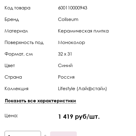
Код товара
600110000943
Бренд
Coliseum
Материал
Керамическая плитка
Поверхность под
Моноколор
Формат, см
32 x 31
Цвет
Синий
Страна
Россия
Коллекция
Lifestyle (Лайфстайл)
Штук в коробке
10
Показать все характеристики
Тип поверхности
Натуральная
Цена:
1 419 руб/шт.
Толщина
8,5 мм
Край
Калиброванная