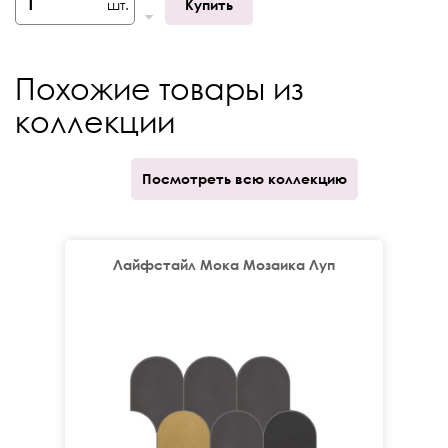
шт.
Купить
Кратность отпуска
кор.
Количество принтов
1
Похожие товары из
V-Shade
V1
коллекции
Посмотреть всю коллекцию
Лайфстайл Мока Мозаика Луп