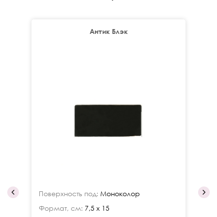
Антик Блэк
Поверхность под:
Моноколор
По
Формат, см:
7,5 x 15
Фо