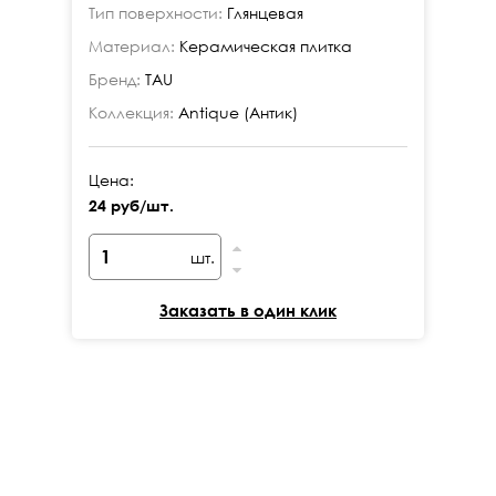
Тип поверхности:
Глянцевая
Ти
Материал:
Керамическая плитка
Ма
Бренд:
TAU
Бр
Коллекция:
Antique (Антик)
Ко
Цена:
Це
24 руб/шт.
24
шт.
Заказать в один клик