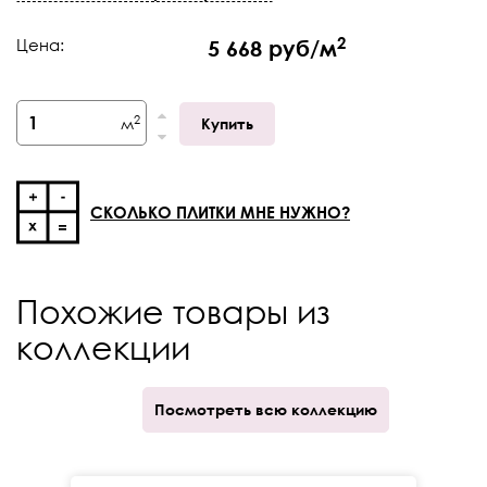
Штук в коробке
2
2
Цена:
5 668 руб/м
Тип поверхности
Натуральная
Фактический размер,
798 х 798
мм
2
м
Купить
Толщина
9 мм
Край
Ректификат
СКОЛЬКО ПЛИТКИ МНЕ НУЖНО?
Кратность отпуска
кор.
Количество принтов
30
Похожие товары из
V-Shade
V3
коллекции
Посмотреть всю коллекцию