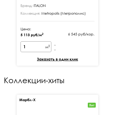
Бренд:
ITALON
Бр
Коллекция:
Metropolis (Метрополис)
Ко
Цена:
Це
6 545 руб/кор.
2
5 113 руб/м
5 
2
м
Заказать в один клик
Коллекции-хиты
Марбл-Х
Кал
Хит