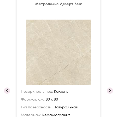
Метрополис Дезерт Беж
Поверхность под:
Камень
По
Формат, см:
80 x 80
Фо
Тип поверхности:
Натуральная
Ти
Материал:
Керамогранит
Ма