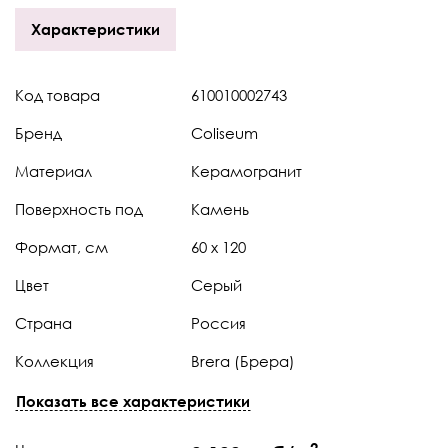
Характеристики
Код товара
610010002743
Бренд
Coliseum
Материал
Керамогранит
Поверхность под
Камень
Формат, см
60 x 120
Цвет
Серый
Страна
Россия
Коллекция
Brera (Брера)
Штук в коробке
2
Показать все характеристики
Тип поверхности
Натуральная
2