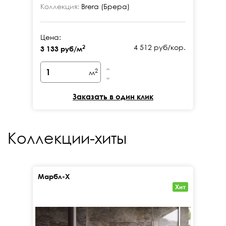
Коллекция:
Brera (Брера)
Цена:
4 512 руб/кор.
2
3 133 руб/м
2
м
Заказать в один клик
Коллекции-хиты
Марбл-Х
Кал
Хит