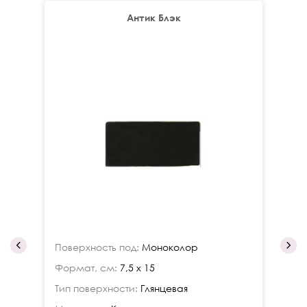
Антик Блэк
Поверхность под:
Моноколор
По
Формат, см:
7,5 x 15
Фо
Тип поверхности:
Глянцевая
Ти